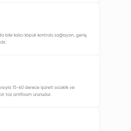
 stabilitesini koruyarak etkin köpük kontrolü
bile kalıcı köpük kontrolü sağlayan, geniş
dır.
ıyla 15-60 derece işareti sıcaklık ve
bir toz antifoam ürünüdür.