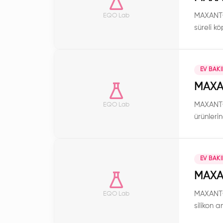
MAXANT® 
EQO Lab
süreli k
EV BAK
MAXA
MAXANT® 
EQO Lab
ürünlerin
EV BAK
MAXA
MAXANT® 
EQO Lab
silikon 
sunarak,