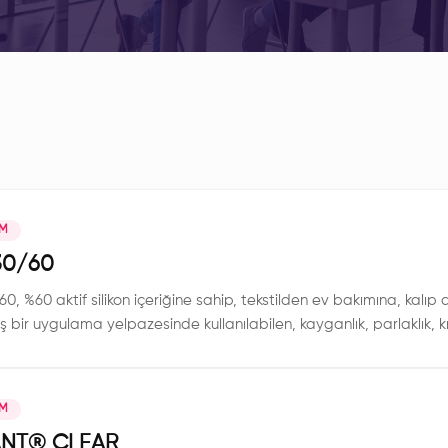
IM
30/60
0, %60 aktif silikon içeriğine sahip, tekstilden ev bakımına, kalıp
ş bir uygulama yelpazesinde kullanılabilen, kayganlık, parlaklık, kır
 yönlü faydalar sunan yüksek performanslı bir polidimetilsiloksa
IM
NT®️ CLEAR