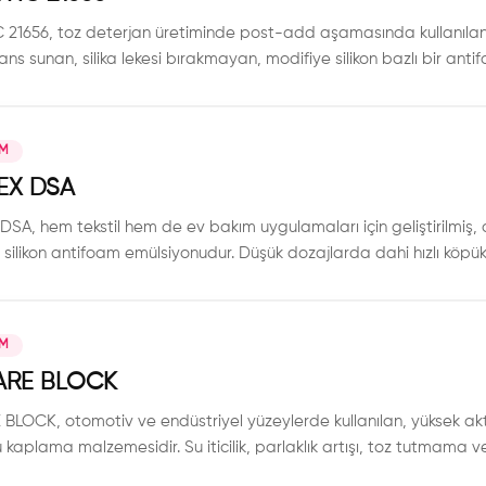
21656, toz deterjan üretiminde post-add aşamasında kullanılan, 
ns sunan, silika lekesi bırakmayan, modifiye silikon bazlı bir ant
IM
EX DSA
SA, hem tekstil hem de ev bakım uygulamaları için geliştirilmiş, o
r silikon antifoam emülsiyonudur. Düşük dozajlarda dahi hızlı köpü
ak, zorlu formülasyonlarda üstün stabilite ve yüksek verim sunar.
IM
CARE BLOCK
 BLOCK, otomotiv ve endüstriyel yüzeylerde kullanılan, yüksek akti
 kaplama malzemesidir. Su iticilik, parlaklık artışı, toz tutmama ve 
 sağlar.