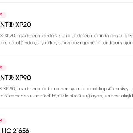
Ürün, yüksek sıcaklık koşullarında ve farklı formülasyon yapılarında
IM
NT®️ XP20
XP20, toz deterjanlarda ve bulaşık deterjanlarında düşük dozda 
aklık aralığında çalışabilen, silikon bazlı granül bir antifoam ajanı
IM
NT®️ XP90
 XP 90, toz deterjanla tamamen uyumlu olarak kapsüllenmiş yapıs
tkilenmeden uzun süreli köpük kontrolü sağlayan, serbest akışlı 
IM
 HC 21656