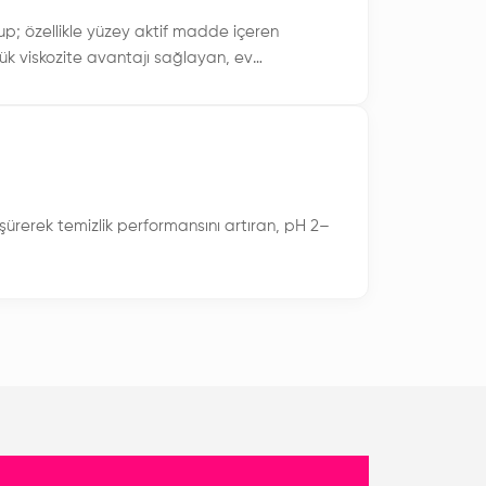
lup; özellikle yüzey aktif madde içeren
ük viskozite avantajı sağlayan, ev
ik katkı maddesidir.
üşürerek temizlik performansını artıran, pH 2–