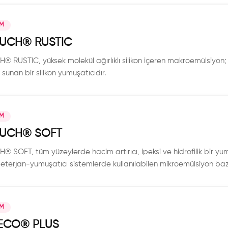
IM
OUCH®️ RUSTIC
® RUSTIC, yüksek molekül ağırlıklı silikon içeren makroemülsiyon; 
sunan bir silikon yumuşatıcıdır.
IM
OUCH®️ SOFT
® SOFT, tüm yüzeylerde hacim artırıcı, ipeksi ve hidrofilik bir yum
terjan-yumuşatıcı sistemlerde kullanılabilen mikroemülsiyon bazlı 
IM
ECO® PLUS