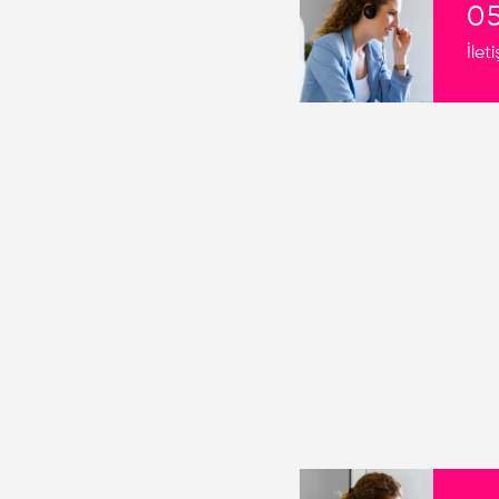
0
İlet