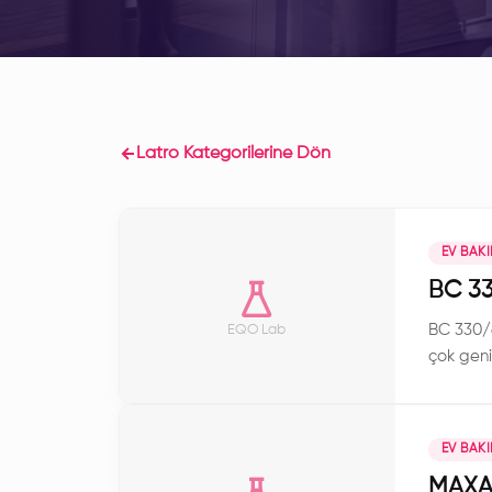
Latro Kategorilerine Dön
EV BAK
BC 3
BC 330/6
EQO Lab
çok geni
gibi çok
EV BAK
MAXA