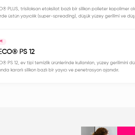
 PLUS, trisiloksan etoksilat bazlı bir silikon polieter kopolimer o
rde üstün yayıcılık (super-spreading), düşük yüzey gerilimi ve düş
ten kişisel bakıma kadar geniş bir uygulama alanına sahip noniyon
IM
CO®️ PS 12
 PS 12, ev tipi temizlik ürünlerinde kullanılan, yüzey gerilimini d
ında kararlı silikon bazlı bir yayıcı ve penetrasyon ajanıdır.