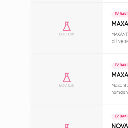
sağlar. 
sunar.
EV BAK
MAXA
MAXANT® 
EQO Lab
pH ve sıc
EV BAK
MAXA
Maxant®️
EQO Lab
nemden e
EV BAK
NOVA