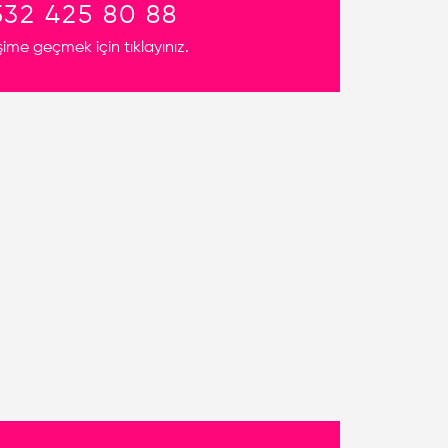
532 425 80 88
işime geçmek için tıklayınız.