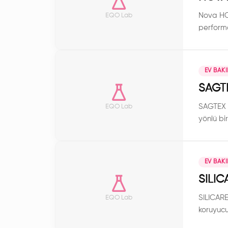
Nova HC 
EQO Lab
performa
EV BAK
SAGT
SAGTEX D
EQO Lab
yönlü bi
sağlayar
EV BAK
SILI
SILICARE
EQO Lab
koruyucu
koruması