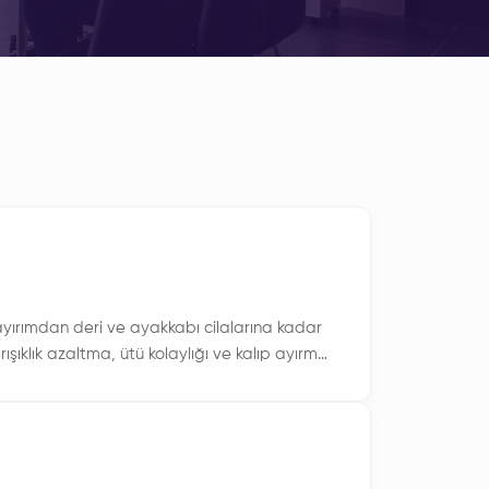
 ayırımdan deri ve ayakkabı cilalarına kadar
ışıklık azaltma, ütü kolaylığı ve kalıp ayırma
n (PDMS) makroemülsiyonudur.