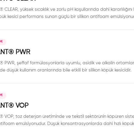
CLEAR, yüksek sıcaklık ve zorlu pH koşullarında dahi kararlılığını 
öpük kesici performans sunan güçlü bir silikon antifoam emülsiyonu
IM
NT®️ PWR
PWR, şeffaf formülasyonlarla uyumlu, asidik ve alkalin ortamlarda
de düşük kullanım oranlarında bile etkili bir silikon köpük kesicidir.
IM
NT®️ VOP
VOP, toz deterjan üretiminde ve tekstil sektörünin köpüren sistem
antifoam emülsiyonudur. Düşük konsantrasyonlarda dahi hızlı köpü
 tekstil and ev bakım uygulamaları dahil olmak üzere geniş bir 