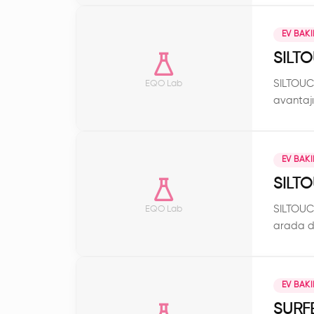
EV BAK
SILT
SILTOUCH
EQO Lab
avantajı 
EV BAK
SILT
SILTOUCH
EQO Lab
arada de
EV BAK
SURF