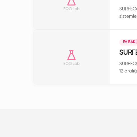
SURFECO®
EQO Lab
sistemle
temizlik
EV BAK
SURFE
SURFECO®
EQO Lab
12 aralığ