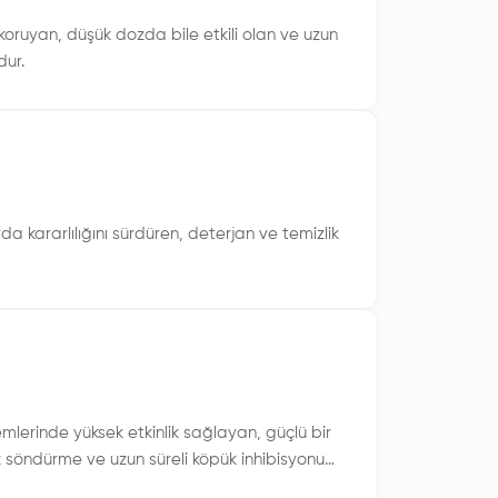
koruyan, düşük dozda bile etkili olan ve uzun
dur.
 kararlılığını sürdüren, deterjan ve temizlik
lerinde yüksek etkinlik sağlayan, güçlü bir
k söndürme ve uzun süreli köpük inhibisyonu
proses yelpazesinde güvenilir performans