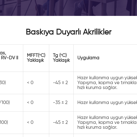
Baskıya Duyarlı Akrilikler
as,
MFFT(ºC)
Tg (ºC)
RV-DV II
Uygulama
Yaklaşık
Yaklaşık
Hazır kullanıma uygun yüksek k
30)
< 0
-45 ± 2
Yapışma, kopma ve tırnakl
hızlı kuruma sağlar.
/100)
< 0
-35 ± 2
Hazır kullanıma uygun yüksek k
Hazır kullanıma uygun yüksek k
100)
< 0
-45 ± 2
Yapışma, kopma ve tırnakl
hızlı kuruma sağlar.