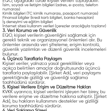
EQO, aşağıdaki türde kişisel verileri toplayabilir:
İsim, soyadı ve iletişim bilgileri (adres, e-posta, telefon
numarası)
Kimlik bilgileri (TC kimlik numarası, pasaport numarası)
Finansal bilgiler (kredi kartı bilgileri, banka hesapları)
İş deneyimi ve eğitim bilgileri
İnternet sitesi kullanım verileri (çerezler aracılığıyla toplanır)
3. Veri Koruma ve Güvenlik
EQO, kişisel verilerin güvenliğini sağlamak için
gerekli teknik ve organizasyonel önlemleri alır. Bu
önlemler arasında veri şifreleme, erişim kontrolü,
güvenlik yazılımları ve düzenli güvenlik incelemeleri
bulunur.
4. Üçüncü Taraflarla Paylaşım
Kişisel veriler, yalnızca yasal gereklilikler veya
açıkça belirtilen amaçlar doğrultusunda üçüncü
taraflarla paylaşılabilir. [Şirket Adı], veri paylaşımı
gerektiğinde gizliliği ve güvenliği sağlama
taahhüdünü sürdürür.
5. Kişisel Verilere Erişim ve Düzeltme Hakları
KVKK uyarınca, kişisel verilerini işleyen her birey, bu
verilere erişme ve düzeltme hakkına sahiptir. [Şirket
Adı], bu hakların kullanımını destekler ve gizliliği
koruma taahhüdünü sürdürür.
6. Veri Saklama Süresi